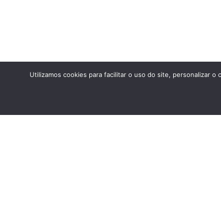
Utilizamos cookies para facilitar o uso do site, personaliza
ANTERIOR
Estudo do meio 2024 – Museu Catavento
Endereço