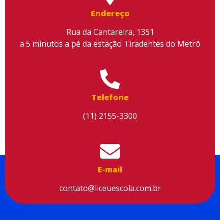
conteúdo, melhorar o seu desempenho e proporcionar mais
Endereço
segurança à sua navegação. Para saber mais, consulte nossa
Política de Privacidade
Rua da Cantareira, 1351
a 5 minutos a pé da estação Tiradentes do Metrô
Aceitar cookies
Telefone
(11) 2155-3300
E-mail
contato@liceuescola.com.br