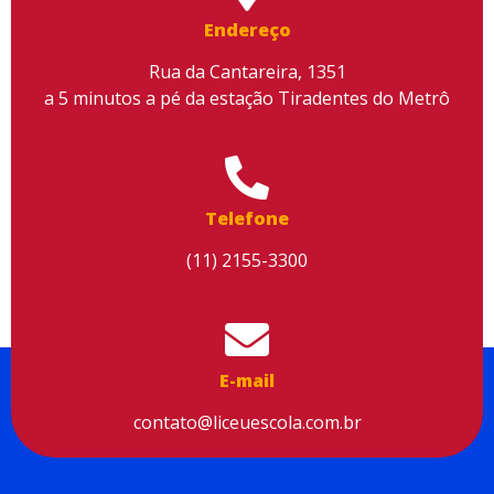
conteúdo, melhorar o seu desempenho e proporcionar mais
Endereço
segurança à sua navegação. Para saber mais, consulte nossa
Política de Privacidade
Rua da Cantareira, 1351
a 5 minutos a pé da estação Tiradentes do Metrô
Aceitar cookies
Telefone
(11) 2155-3300
E-mail
contato@liceuescola.com.br