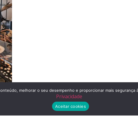
r o conteúdo, melhorar o seu desempenho e proporcionar mais segurança
Privacidade
Aceitar cookies