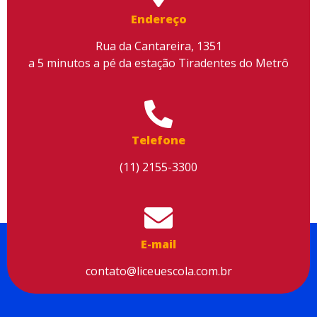
conteúdo, melhorar o seu desempenho e proporcionar mais
Endereço
segurança à sua navegação. Para saber mais, consulte nossa
Política de Privacidade
Rua da Cantareira, 1351
a 5 minutos a pé da estação Tiradentes do Metrô
Aceitar cookies
Telefone
(11) 2155-3300
E-mail
contato@liceuescola.com.br