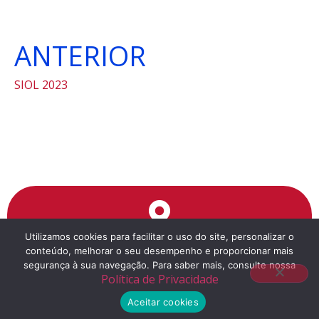
ANTERIOR
SIOL 2023
Utilizamos cookies para facilitar o uso do site, personalizar o
Endereço
conteúdo, melhorar o seu desempenho e proporcionar mais
segurança à sua navegação. Para saber mais, consulte nossa
Rua da Cantareira, 1351
Política de Privacidade
a 5 minutos a pé da estação Tiradentes do Metrô
Aceitar cookies