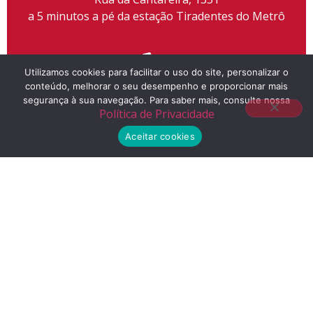
a 5 minutos a pé da estação Tiradentes do Metrô
Utilizamos cookies para facilitar o uso do site, personalizar o
conteúdo, melhorar o seu desempenho e proporcionar mais
Telefone
segurança à sua navegação. Para saber mais, consulte nossa
Política de Privacidade
(11) 2155-3300
Aceitar cookies
E-mail
contato@liceuescola.com.br