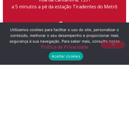
a 5 minutos a pé da estação Tiradentes do Metrô
Utilizamos cookies para facilitar o uso do site, personalizar o
conteúdo, melhorar o seu desempenho e proporcionar mais
Telefone
segurança à sua navegação. Para saber mais, consulte nossa
Política de Privacidade
(11) 2155-3300
Aceitar cookies
E-mail
contato@liceuescola.com.br