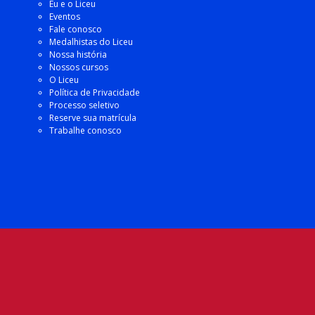
Eu e o Liceu
Eventos
Fale conosco
Medalhistas do Liceu
Nossa história
Nossos cursos
O Liceu
Política de Privacidade
Processo seletivo
Reserve sua matrícula
Trabalhe conosco