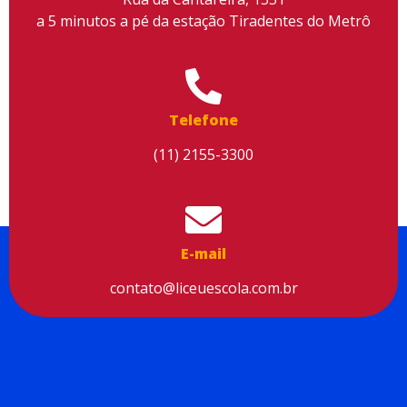
a 5 minutos a pé da estação Tiradentes do Metrô
Utilizamos cookies para facilitar o uso do site, personalizar o
conteúdo, melhorar o seu desempenho e proporcionar mais
Telefone
segurança à sua navegação. Para saber mais, consulte nossa
Política de Privacidade
(11) 2155-3300
Aceitar cookies
E-mail
contato@liceuescola.com.br