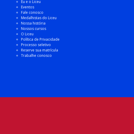
Eu e o Liceu
Eventos
Fale conosco
Medalhistas do Liceu
Nossa história
Nossos cursos
O Liceu
Política de Privacidade
Processo seletivo
Reserve sua matrícula
Trabalhe conosco