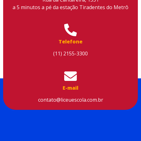
a 5 minutos a pé da estação Tiradentes do Metrô
Utilizamos cookies para facilitar o uso do site, personalizar o
conteúdo, melhorar o seu desempenho e proporcionar mais
Telefone
segurança à sua navegação. Para saber mais, consulte nossa
Política de Privacidade
(11) 2155-3300
Aceitar cookies
E-mail
contato@liceuescola.com.br