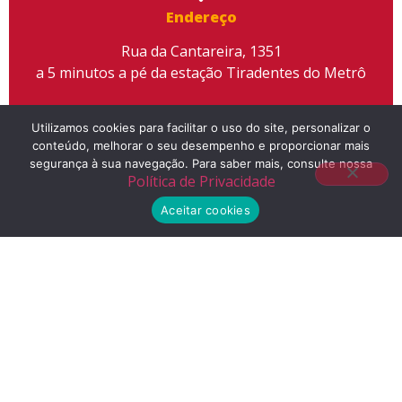
Endereço
Rua da Cantareira, 1351
a 5 minutos a pé da estação Tiradentes do Metrô
Utilizamos cookies para facilitar o uso do site, personalizar o
conteúdo, melhorar o seu desempenho e proporcionar mais
segurança à sua navegação. Para saber mais, consulte nossa
Telefone
Política de Privacidade
(11) 2155-3300
Aceitar cookies
E-mail
contato@liceuescola.com.br