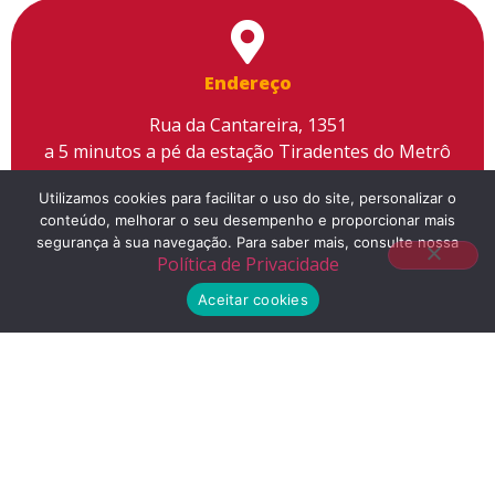
Endereço
Rua da Cantareira, 1351
a 5 minutos a pé da estação Tiradentes do Metrô
Utilizamos cookies para facilitar o uso do site, personalizar o
conteúdo, melhorar o seu desempenho e proporcionar mais
segurança à sua navegação. Para saber mais, consulte nossa
Política de Privacidade
Telefone
Aceitar cookies
(11) 2155-3300
E-mail
contato@liceuescola.com.br